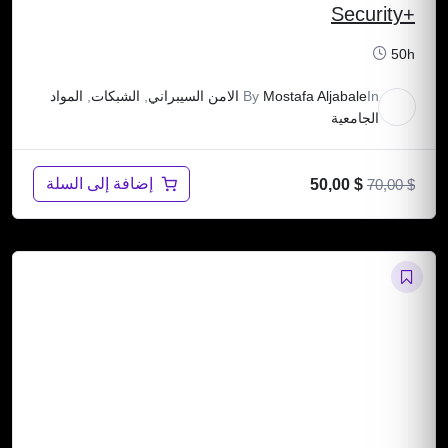
+Security
50h
In
Mostafa Aljabale
By
الامن السيبراني
,
الشبكات
,
المواد
الجامعية
إضافة إلى السلة
50,00
$
70,00
$